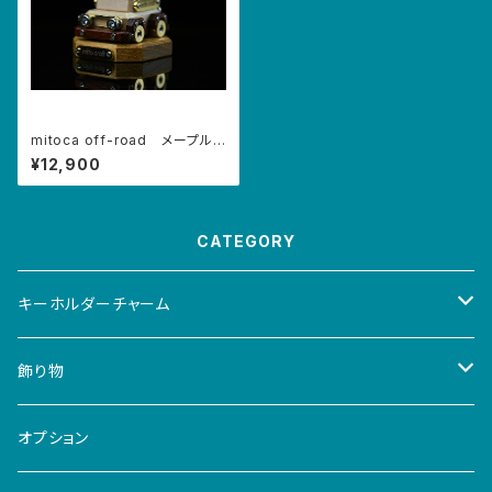
mitoca off-road メープル×
パドウク（5周年アニバーサリー
¥12,900
モデル）
CATEGORY
キーホルダーチャーム
ロボット
飾り物
classic
カメラ
artifact
オプション