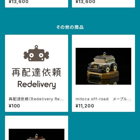
¥13,600
¥13,600
その他の商品
再配達依頼（Redelivery Req
mitoca off-road メープル×
uest）
ウォルナット
¥100
¥11,200