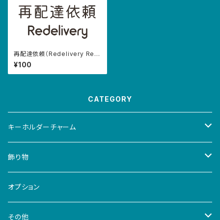
再配達依頼（Redelivery Req
uest）
¥100
CATEGORY
キーホルダーチャーム
ロボット
飾り物
classic
カメラ
artifact
オプション
mini
ミニカー
osuwari
その他