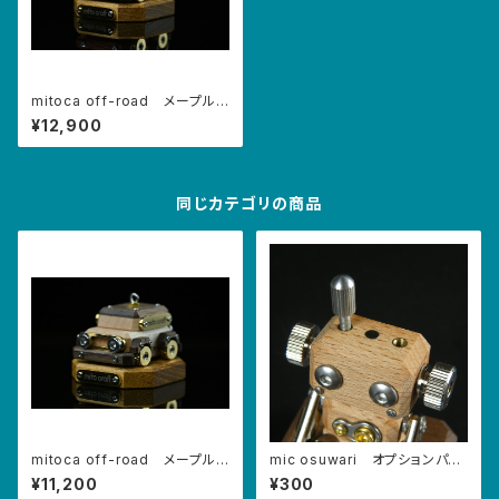
mitoca off-road メープル×
パドウク（5周年アニバーサリー
¥12,900
モデル）
同じカテゴリの商品
mitoca off-road メープル×
mic osuwari オプションパー
ウォルナット
ツ
¥11,200
¥300