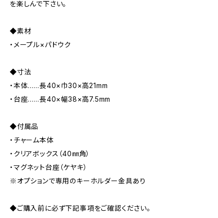
を楽しんで下さい。
◆素材
・メープル×パドウク
◆寸法
・本体……長40×巾30×高21mm
・台座……長40×幅38×高7.5mm
◆付属品
・チャーム本体
・クリアボックス（40㎜角）
・マグネット台座（ケヤキ）
※オプションで専用のキーホルダー金具あり
◆ご購入前に必ず下記事項をご確認ください。